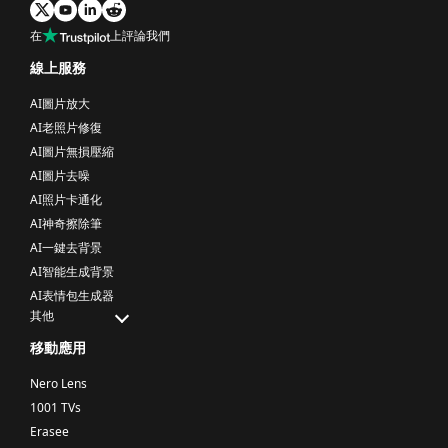
在
上評論我們
線上服務
AI圖片放大
AI老照片修復
AI圖片無損壓縮
AI圖片去噪
AI照片卡通化
AI神奇擦除筆
AI一鍵去背景
AI智能生成背景
AI表情包生成器
其他
移動應用
Nero Lens
1001 TVs
Erasee