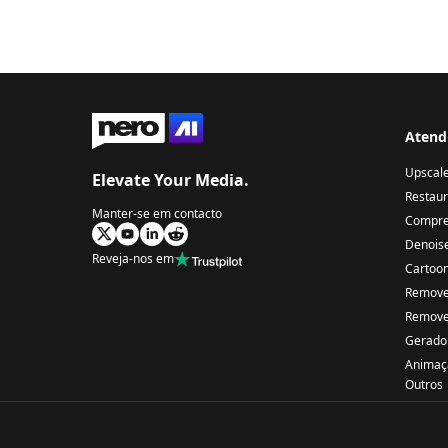
Atend
Upscal
Elevate Your Media.
Restaur
Manter-se em contacto
Compre
Denois
Reveja-nos em
Cartoon
Remove
Remove
Gerado
Animaç
Outros