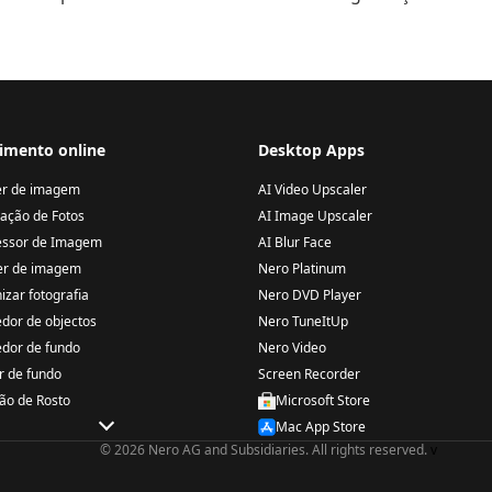
imento online
Desktop Apps
er de imagem
AI Video Upscaler
ação de Fotos
AI Image Upscaler
ssor de Imagem
AI Blur Face
er de imagem
Nero Platinum
izar fotografia
Nero DVD Player
dor de objectos
Nero TuneItUp
dor de fundo
Nero Video
r de fundo
Screen Recorder
ão de Rosto
Microsoft Store
Mac App Store
© 2026 Nero AG and Subsidiaries. All rights reserved.
v