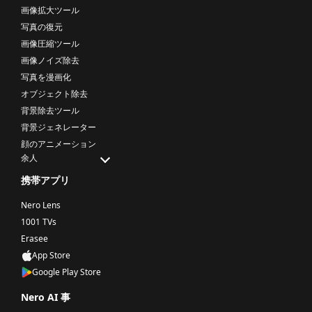
画像拡大ツール
写真の復元
画像圧縮ツール
画像ノイズ除去
写真を漫画化
オブジェクト除去
背景除去ツール
背景ジェネレーター
顔のアニメーション
余人
携帯アプリ
Nero Lens
1001 TVs
Erasee
App Store
Google Play Store
Nero AI 事