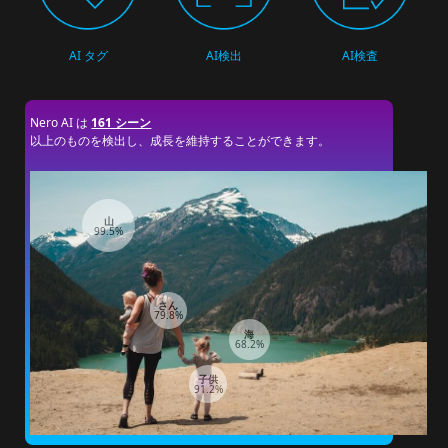
AI タグ
AI検出
AI検査
Nero AI は
161 シーン
以上のものを検出し、成長を維持することができます。
山
99.5%
さん
79.8%
海
68.2%
子供
91.2%