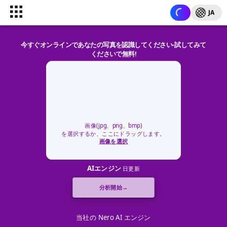
JA
今すぐオンラインであなたの写真を認識してください-試してみて
くださいで無料!
画像(jpg、png、bmp)
を選択するか、ここにドラッグします。
画像を選択
AIエンジン
日更新
分析開始→
当社の Nero AI エンジン