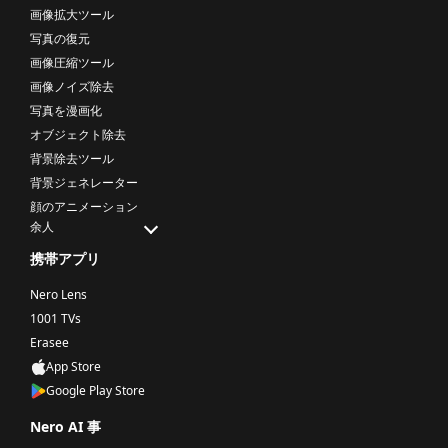
画像拡大ツール
写真の復元
画像圧縮ツール
画像ノイズ除去
写真を漫画化
オブジェクト除去
背景除去ツール
背景ジェネレーター
顔のアニメーション
余人
携帯アプリ
Nero Lens
1001 TVs
Erasee
App Store
Google Play Store
Nero AI 事