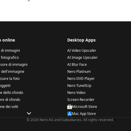
o online
Desktop Apps
 di immagini
AI Video Upscaler
 fotografico
AI Image Upscaler
ore di immagini
AI Blur Face
 dell'immagine
Nero Platinum
zare la foto
Nero DVD Player
oggetti
Nero TuneItUp
e dello sfondo
Nero Video
re di sfondo
Screen Recorder
ne dei volti
Microsoft Store
Mac App Store
© 2026 Nero AG and Subsidiaries. All rights reserved.
v