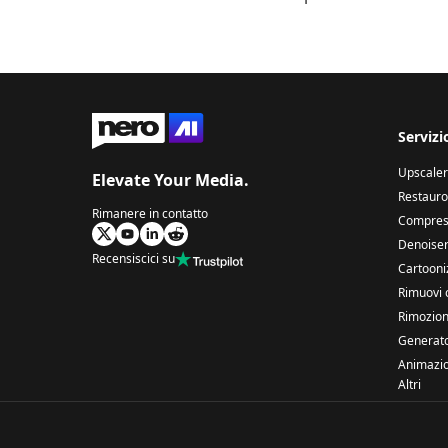
Servizi
Upscaler
Elevate Your Media.
Restauro
Rimanere in contatto
Compress
Denoiser
Recensiscici su
Cartooniz
Rimuovi 
Rimozion
Generato
Animazio
Altri