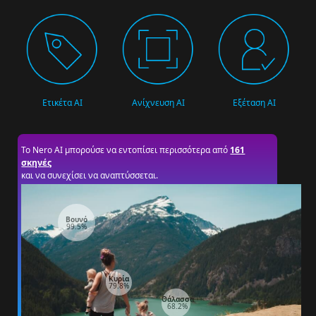
Ετικέτα AI
Ανίχνευση AI
Εξέταση AI
Το Nero AI μπορούσε να εντοπίσει περισσότερα από
161
σκηνές
και να συνεχίσει να αναπτύσσεται.
Βουνό
99.5%
Κυρία
79.8%
Θάλασσα
68.2%