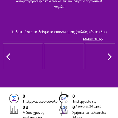
Αυτόματη προσθήκη ετικετών και ταξινόμηση των παρακάτω
0
σκηνών
Ή δοκιμάστε τα δείγματα εικόνων μας (απλώς κάντε κλικ)
ΑΝΑΝΕΩΣΗ
0
0
Επεξεργασμένο σύνολο
Επεξεργασία τις
τελευταίες 24 ώρες
0 s
0
Μέσος χρόνος
Χρήστες τις τελευταίες
επεξεργασίας
24 ώρες