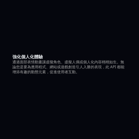
強化個人化體驗
通過面部表情動畫讓虛擬角色、虛擬人偶或個人化內容栩栩如生。無
論您是要為應用程式、網站或遊戲創造引人入勝的表現，此 API 都能
增添有趣的動態元素，促進使用者互動。