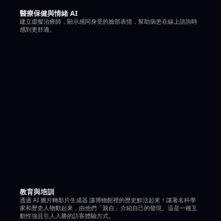
醫療保健與情緒 AI
建立虛擬治療師，顯示感同身受的臉部表情，幫助病患在線上諮詢時
感到更舒適。
教育與培訓
透過 AI 圖片轉影片生成器 讓博物館裡的歷史鮮活起來！讓著名科學
家和歷史人物動起來，由他們「親自」介紹自己的發現。這是一種互
動性強且引人入勝的訪客體驗方式。