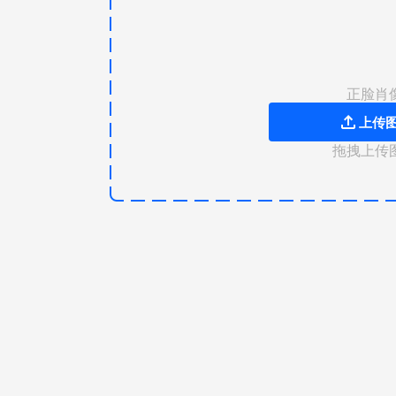
正脸肖
上传
拖拽上传