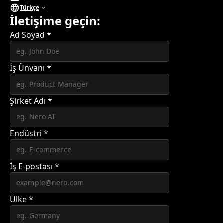
Türkçe
İletişime geçin:
Ad Soyad
*
İş Ünvanı
*
Şirket Adı
*
Endüstri
*
İş E-postası
*
Ülke
*