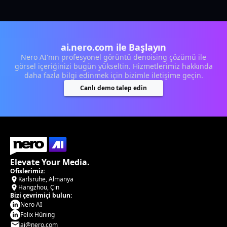
ai.nero.com ile Başlayın
Nero AI'nın profesyonel görüntü denoising çözümü ile
görsel içeriğinizi bugün yükseltin. Hizmetlerimiz hakkında
daha fazla bilgi edinmek için bizimle iletişime geçin.
Canlı demo talep edin
Elevate Your Media.
Ofislerimiz:
Karlsruhe, Almanya
Hangzhou, Çin
Bizi çevrimiçi bulun:
Nero AI
Felix Hüning
ai@nero.com