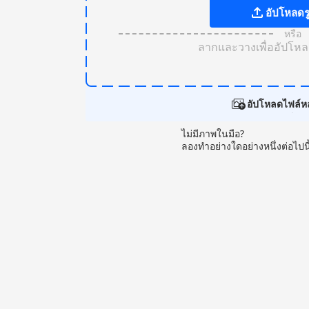
อัปโหลดร
หรือ
ลากและวางเพื่ออัปโห
อัปโหลดไฟล์ห
ไม่มีภาพในมือ?
ลองทําอย่างใดอย่างหนึ่งต่อไปนี