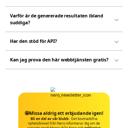
Varför är de genererade resultaten ibland
suddiga?
Har den stöd för API?
Kan jag prova den här webbtjänsten gratis?
🤩Missa aldrig ett erbjudande igen!
Bli en del av vår klubb:
Det kostnadsfria
nyhetsbrevet från Nero informerar dig om de
senaste produkterna från Nero och
exklusiva