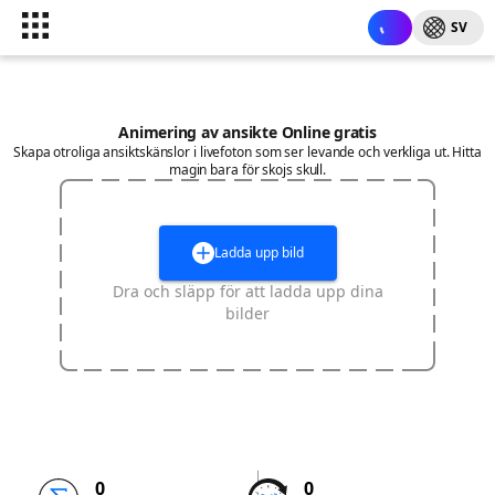
SV
Animering av ansikte Online gratis
Skapa otroliga ansiktskänslor i livefoton som ser levande och verkliga ut. Hitta
magin bara för skojs skull.
Ladda upp bild
Dra och släpp för att ladda upp dina
bilder
0
0