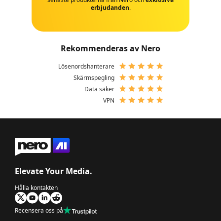
erbjudanden
.
Rekommenderas av Nero
Lösenordshanterare
Skärmspegling
Data säker
VPN
Elevate Your Media.
Hålla kontakten
Recensera oss på