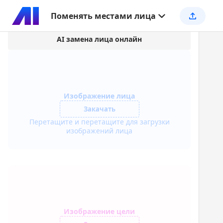
Поменять местами лица
AI замена лица онлайн
Изображение лица
Закачать
Перетащите и перетащите для загрузки
изображений лица
Изображение цели