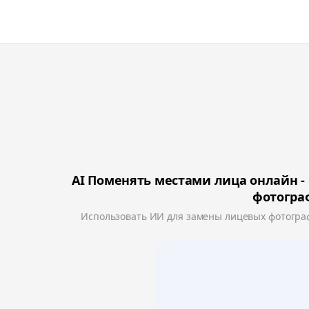
AI Поменять местами лица онлайн -
фотогра
Использовать ИИ для замены лицевых фотогра