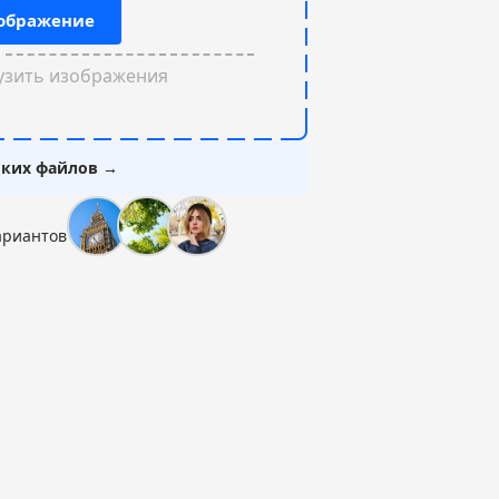
зображение
узить изображения
ьких файлов →
ариантов