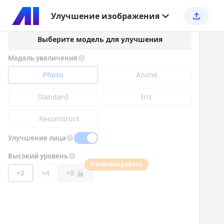
Улучшение изображения
Выберите модель для улучшения
Модель увеличения
Photo
Anime
Standard
Iris
Reconstruct
Улучшение лица
Высокий уровень
Разблокировать
×2
×4
×8