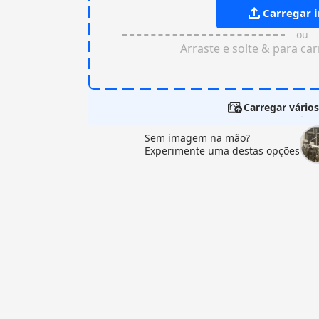
Carregar
ou
Arraste e solte & para ca
Carregar vários
Sem imagem na mão?
Experimente uma destas opções