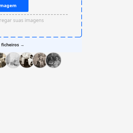
 imagem
rregar suas imagens
 ficheiros →