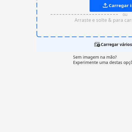
Carregar
ou
Arraste e solte & para ca
Carregar vários
Sem imagem na mão?
Experimente uma destas opç