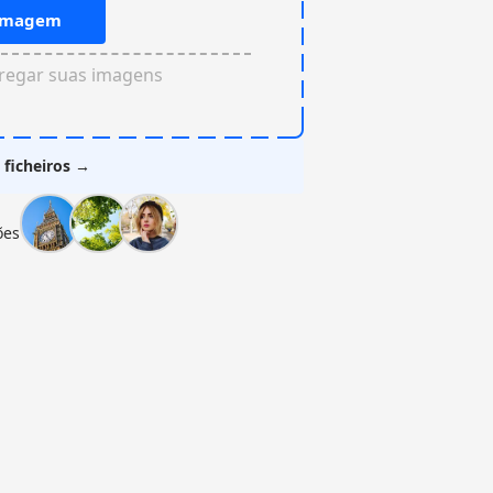
 imagem
rregar suas imagens
 ficheiros →
ões