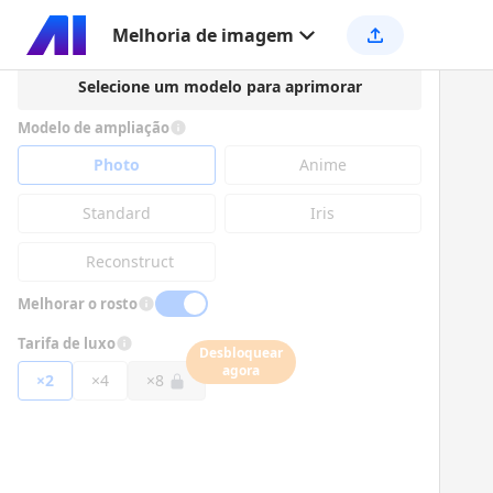
Melhoria de imagem
Selecione um modelo para aprimorar
Modelo de ampliação
Photo
Anime
Standard
Iris
Reconstruct
Melhorar o rosto
Tarifa de luxo
Desbloquear
agora
×2
×4
×8