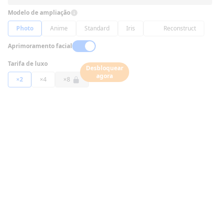
Modelo de ampliação
Photo
Anime
Standard
Iris
Reconstruct
Aprimoramento facial
Tarifa de luxo
Desbloquear
agora
×2
×4
×8