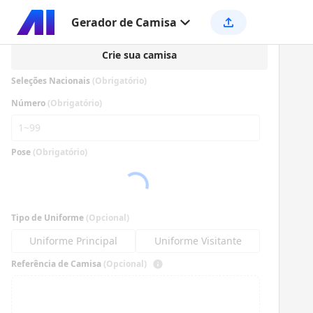
Gerador de Camisa
Crie sua camisa
Seleções Nacionais
(Obrigatório)
Número
(Obrigatório)
Pose
(Obrigatório)
Tipo de Uniforme
(Opcional)
Uniforme Principal
Uniforme Visitante
Referência de Camisa
(Opcional)