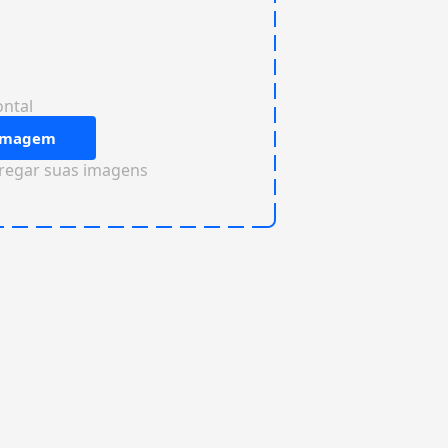
ontal
 imagem
rregar suas imagens