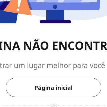
INA NÃO ENCONT
ar um lugar melhor para você i
Página inicial
OR