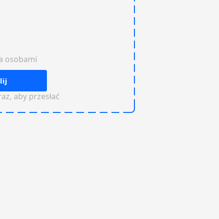
ma osobami
lij
raz, aby przesłać