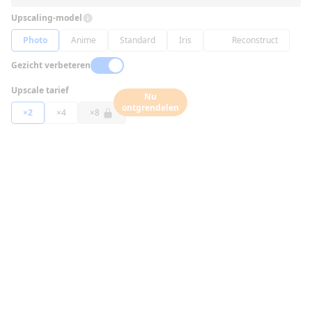
Upscaling-model
Photo
Anime
Standard
Iris
Reconstruct
Gezicht verbeteren
Upscale tarief
Nu
ontgrendelen
×2
×4
×8