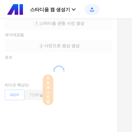
스타디움 캠 생성기
스타디움 관중 사진 생성
1
국가대표팀
사진으로 영상 생성
2
포즈
프
로
비디오 해상도:
패
스
480P
720P
전
용