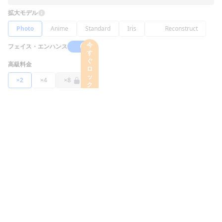
拡大モデル
Photo
Anime
Standard
Iris
Reconstruct
今
フェイス・エンハンス
す
ぐ
高級料金
ロ
ッ
×2
×4
×8
ク
解
除