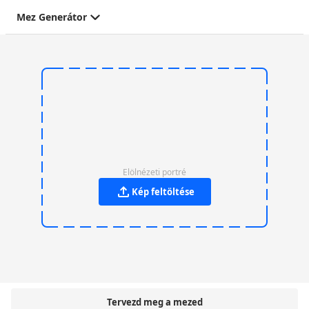
Mez Generátor
Elölnézeti portré
Kép feltöltése
Tervezd meg a mezed