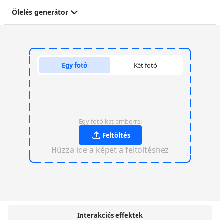
Ölelés generátor
Egy fotó
Két fotó
Egy fotó két emberrel
Feltöltés
Húzza ide a képet a feltöltéshez
Interakciós effektek