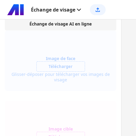
Échange de visage
Échange de visage AI en ligne
Image de face
Télécharger
Glisser-déposer pour télécharger vos images de
visage
Image cible