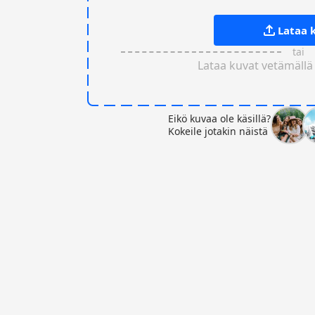
Lataa 
tai
Lataa kuvat vetämällä
Eikö kuvaa ole käsillä?
Kokeile jotakin näistä