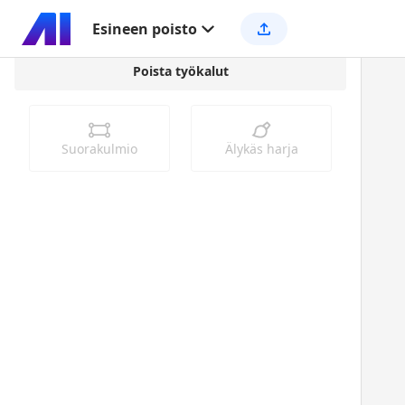
Esineen poisto
Poista työkalut
Suorakulmio
Älykäs harja