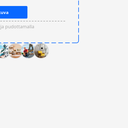
kuva
 ja pudottamalla