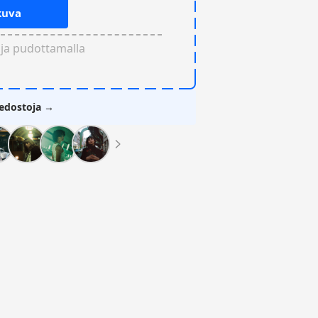
kuva
 ja pudottamalla
iedostoja →