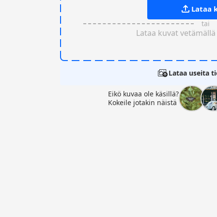
Lataa 
tai
Lataa kuvat vetämällä
Lataa useita t
Eikö kuvaa ole käsillä?
Kokeile jotakin näistä