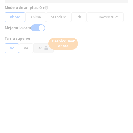
Modelo de ampliación
Photo
Anime
Standard
Iris
Reconstruct
Mejorar la cara
Tarifa superior
Desbloquear
ahora
×2
×4
×8