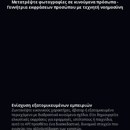
Μετατρέψτε φωτογραφίες σε κινούμενα πρόσωπα -
Γεννήτρια εκφράσεων προσώπου με τεχνητή νοημοσύνη
Ενίσχυση εξατομικευμένων εμπειριών
Ζωντανέψτε εικονικούς χαρακτήρες, άβαταρ ή εξατομικευμένο
περιεχόμενο με διαδραστικά κινούμενα σχέδια. Είτε δημιουργείτε
ελκυστικές εκφράσεις για εφαρμογές, ιστότοπους ή παιχνίδια,
αυτό το API προσθέτει ένα διασκεδαστικό, δυναμικό στοιχείο που
ενισχύει την αλληλεπίδραση των χρηστών.