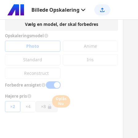
Billede Opskalering
Vælg en model, der skal forbedres
Opskaleringsmodel
Photo
Anime
Standard
Iris
Reconstruct
Forbedre ansigtet
Højere pris
Oplås
Nu
×2
×4
×8