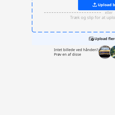
Upload b
eller
Træk og slip for at upl
Upload fler
Intet billede ved hånden?
Prøv en af disse