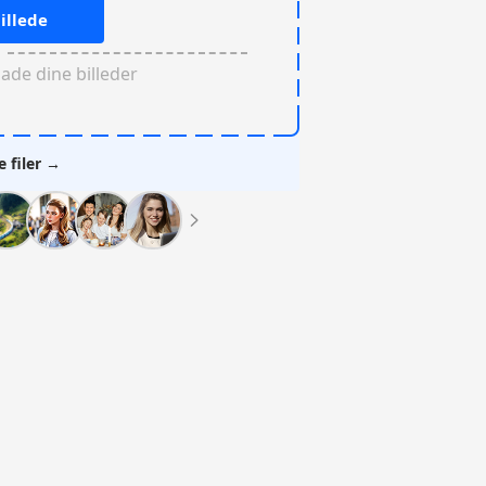
illede
oade dine billeder
e filer →