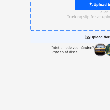
Upload b
eller
Træk og slip for at upl
Upload fler
Intet billede ved hånden?
Prøv en af disse