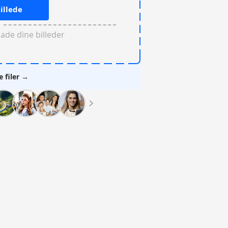
illede
oade dine billeder
e filer →