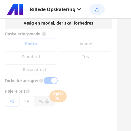
Billede Opskalering
Vælg en model, der skal forbedres
Opskaleringsmodel
Photo
Anime
Standard
Iris
Reconstruct
Forbedre ansigtet
Højere pris
Oplås
Nu
×2
×4
×8