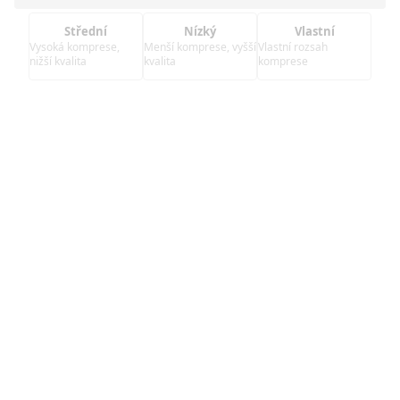
Střední
Nízký
Vlastní
Vysoká komprese,
Menší komprese, vyšší
Vlastní rozsah
nižší kvalita
kvalita
komprese