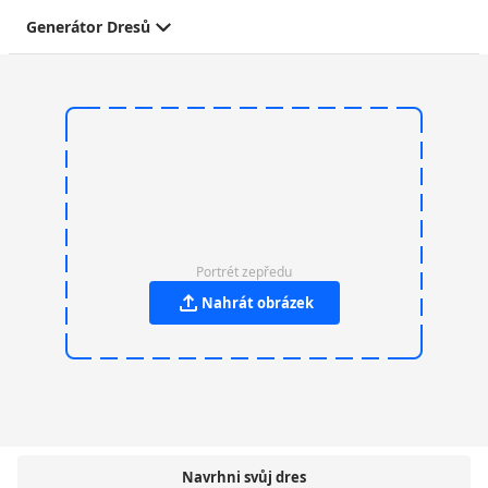
Generátor Dresů
Portrét zepředu
Nahrát obrázek
Navrhni svůj dres